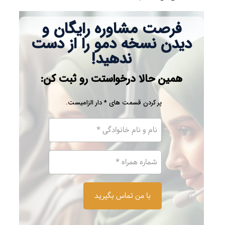
فرصت مشاوره رایگان و
دیدن نسخه دمو را از دست
ندهید!
همین حالا درخواستت رو ثبت کن:
پر کردن قسمت های * دار الزامیست.
نام
و
نام
شماره
خانوادگی
موبایل
*
*